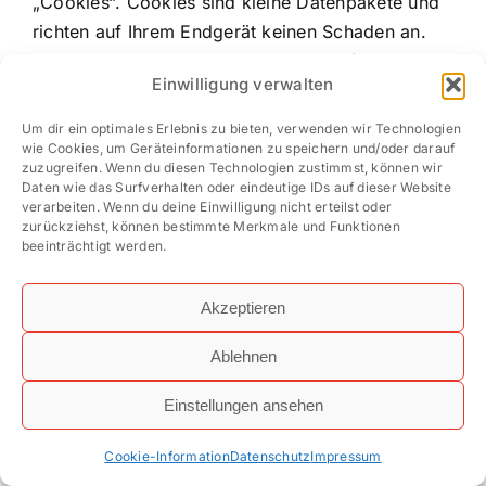
„Cookies“. Cookies sind kleine Datenpakete und
richten auf Ihrem Endgerät keinen Schaden an.
Sie werden entweder vorübergehend für die
Einwilligung verwalten
Dauer einer Sitzung (Session-Cookies) oder
dauerhaft (permanente Cookies) auf Ihrem
Um dir ein optimales Erlebnis zu bieten, verwenden wir Technologien
Endgerät gespeichert. Session-Cookies werden
wie Cookies, um Geräteinformationen zu speichern und/oder darauf
zuzugreifen. Wenn du diesen Technologien zustimmst, können wir
nach Ende Ihres Besuchs automatisch gelöscht.
Daten wie das Surfverhalten oder eindeutige IDs auf dieser Website
Permanente Cookies bleiben auf Ihrem Endgerät
verarbeiten. Wenn du deine Einwilligung nicht erteilst oder
zurückziehst, können bestimmte Merkmale und Funktionen
gespeichert, bis Sie diese selbst löschen oder
beeinträchtigt werden.
eine automatische Löschung durch Ihren
Webbrowser erfolgt.
Akzeptieren
Cookies können von uns (First-Party-Cookies)
Ablehnen
oder von Drittunternehmen stammen (sog. Third-
Party-Cookies). Third-Party-Cookies ermöglichen
Einstellungen ansehen
die Einbindung bestimmter Dienstleistungen von
Cookie-Information
Datenschutz
Impressum
Drittunternehmen innerhalb von Webseiten (z. B.